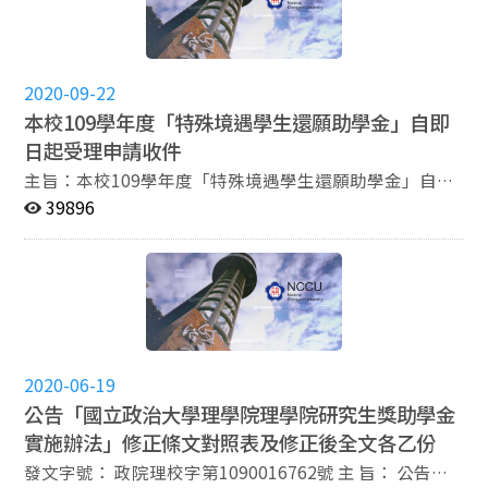
異，同時考取國立臺灣大學系統（臺灣大學、臺灣師範大
學、臺灣科技大學）、臺灣聯合大學系統（清華大學、陽
明交通大學、中央大學）、臺灣綜合大學系統（成功大
學、中山大學、中興大學、中正大學）碩士班者，選擇就
2020-09-22
讀本所並完成註冊之新生。 申請期限：即日起至9月15日
本校109學年度「特殊境遇學生還願助學金」自即
止，填寫申請書及檢附相關證明文件，繳交至本所所辦申
日起受理申請收件
請，逾期不予受理。 獎學金補助項目如下： 一、 全額獎
學金：自入學學年度起，碩士班計二學年學雜費及學分費
主旨：本校109學年度「特殊境遇學生還願助學金」自即
全額補助 二、 半額獎學金：自入學學年度起，碩士班計
日起受理申請收件，敬請惠予公告，並轉學生知悉，請查
39896
二學年學雜費及學分費半額補助。 前項依本校每學年度公
照。 說明： 一、旨揭助學金設置宗旨係為協助本校特殊
告學雜費收費基準一覽表給予補助。 前項學分費指修習本
境遇學生努力向學，順利完成學業。 二、本學年收件日期
所開設碩士班課程，科目成績達80分以上，最多以26學
自即日起至109年11月13日(星期五)下午五點止，逾期恕
分為限。成績未達80分者，該科目學分費不予補助。 獎
不受理。 三、隨函檢附「特殊境遇學生還願助學金設置辦
學金名額：至多擇優兩名全額獎學金、兩名半額獎學金。
法」暨申請書乙份。
獎金發放： 一、 學雜費：獲獎生每學期初繳交當學期學
雜費收據至所辦，由所辦協助獎金發放事宜。 二、 學分
2020-06-19
費：獲獎生每學期初繳交上學期學分費收據至所辦，由所
公告「國立政治大學理學院理學院研究生獎助學金
辦檢驗科目成績並協助獎金發放事宜。 注意事項：獲獎學
實施辦法」修正條文對照表及修正後全文各乙份
生未能於當學期註冊入學者，取消其獲獎資格。獲獎生於
就讀期間有休學、保留學籍、退學或轉所情形之一者，停
發文字號： 政院理校字第1090016762號 主 旨： 公告