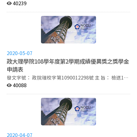
止核發本獎學金，並取消當學期起之後其獲獎資格。 依據
「國立政治大學理學院理學院研究生獎助學金實施辦法」
40239
辦法：國立政治大學應用物理研究所新生獎學金頒發辦
修正條文對照表及修正後全文各乙份。 登載日期：
法。
109/06/18 登載期限： 109/06/25 承辦人員： 陳敏霞 承
辦單位： 理學院 內 容： 依據： 旨揭辦法第四條條文經
108年10月30日研究生獎學金審核委員會第42次會議修正
通過，經續送109年6月8日第119次院務會議修正通過。
公告事項： 「國立政治大學理學院理學院研究生獎助學金
實施辦法」修正後全文公告於本院網站，請逕至【理學院
2020-05-07
網頁/下載專區/學生相關】項下載閱。
政大理學院108學年度第2學期成績優異獎之獎學金
申請表
發文字號： 政院理校字第1090012298號 主 旨： 檢送108
學年度第2學期成績優異獎之獎學金申請表，請轉知所屬
40088
學生向系所辦公室提出申請，請各系所先行彙整申請資料
並完成審核作業程序後，於109年6月1日前將各系所最後
確認之人選名單送至院辦公室彙處，請查照。 登載日期：
109/05/07 登載期限： 109/05/14 承辦人員： 陳敏霞 承
辦單位： 理學院 內 容： 依據： 一、申請資格：本院研究
生，不包括在職專班研究生、休學生及交換生。 二、審查
標準： （一）學術著作發表與學術研討會活動之參與。
2020-04-07