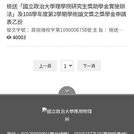
（二）學業成績表現（新生以入學考試成績為準）。
檢送「國立政治大學理學院研究生獎助學金實施辦
（三）系、所務活動參與及其他特殊貢獻。 三、報名截止
法」及108學年度第2學期學術論文獎之獎學金申請
日期：109年6月1日（星期一） 四、得獎名單公布：6月
下旬。 五、獎學金申請表可自行至本院網站下載。 六、
表乙份
如有疑問，請洽理學院陳敏霞小姐，校內分機67592。 公
發文字號： 政院理校字第1090008758號 主 旨： 檢送
告事項：
「國立政治大學理學院研究生獎助學金實施辦法」及108
40003
學年度第2學期學術論文獎之獎學金申請表乙份，請轉知
所屬學生向系所辦公室提出申請，請各系所先行彙整申請
資料，並經系所主管簽名後送院辦公室彙整，請查照。 登
載日期： 109/04/07 登載期限： 109/04/14 承辦人員：
上一頁
下一頁
陳敏霞 承辦單位： 理學院 內 容： 一、申請資格：研究生
獎學金申請人限本院研究生，不包括在職專班研究生、休
學生及交換生。 二、研究生獎學金每學期申請一次，申請
人應於規定時間內向本院提出申請。 三、獎勵標準及獎勵
金額： （一）發表於收錄在SCI（E）、SSCI、EI、TSSCI
期刊的論文，每篇一萬二千元。 （二）發表於收錄在
MR(Mathematical Reviews)、CIS(Current Index to
Statistics)期刊的論文，每篇一萬元。 （三）發表於其他
有外審之國際期刊的論文，每篇八千元。 （四）發表於收
錄在SCI(E)、EI之國際會議論文集的論文，每篇六千元。
電話：(02)29393091(學校總機) (02)82377518(應物所專線)