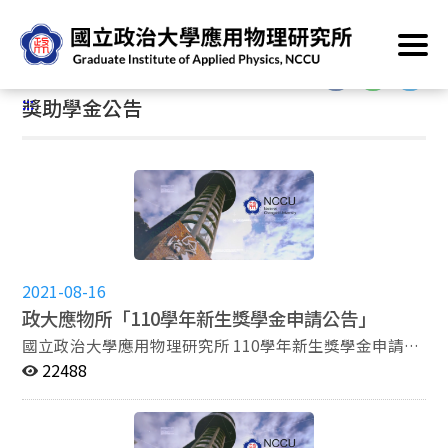
跳
首頁
/
最新消息
/
獎助學金公告
到
主
:::
要
:::
獎助學金公告
內
容
區
塊
2021-08-16
政大應物所「110學年新生獎學金申請公告」
國立政治大學應用物理研究所 110學年新生獎學金申請公
告 為鼓勵優秀學生就讀本所，特訂定「國立政治大學應
22488
用物理研究所新生獎學金頒發辦法」，供招生考試入學新
生申請，請同學踴躍申請。 申請資格：經本校110學年
碩士班招生考試錄取本所(不包括甄試入學)，入學成績優