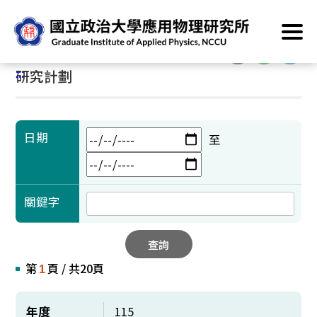
跳
首頁
/
學術成果
/
研究計劃
到
主
:::
要
:::
研究計劃
內
容
區
塊
日期
至
關鍵字
查詢
第
頁 / 共20頁
1
年度
115