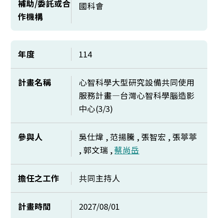
補助/委託或合
國科會
作機構
年度
114
計畫名稱
心智科學大型研究設備共同使用
服務計畫—台灣心智科學腦造影
中心(3/3)
參與人
吳仕煒 , 范揚騰 , 張智宏 , 張葶葶
, 郭文瑞 ,
蔡尚岳
擔任之工作
共同主持人
計畫時間
2027/08/01