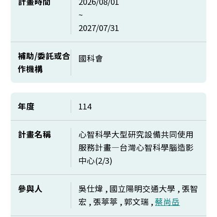
計畫時間
2026/08/01
~
2027/07/31
補助/委託或合
國科會
作機構
年度
114
計畫名稱
心智科學大型研究設備共同使用
服務計畫—台灣心智科學腦造影
中心(2/3)
參與人
吳仕煒 , 國立陽明交通大學 , 張智
宏 , 張葶葶 , 郭文瑞 ,
蔡尚岳