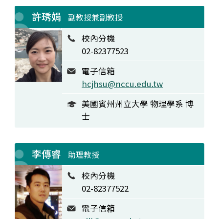
許琇娟
副教授兼副教授
校內分機
02-82377523
電子信箱
hcjhsu@nccu.edu.tw
美國賓州州立大學 物理學系 博
士
李傳睿
助理教授
校內分機
02-82377522
電子信箱