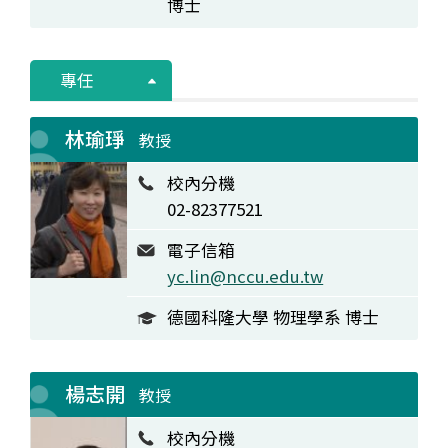
博士
專任
林瑜琤
教授
校內分機
02-82377521
電子信箱
yc.lin@nccu.edu.tw
德國科隆大學 物理學系 博士
楊志開
教授
校內分機