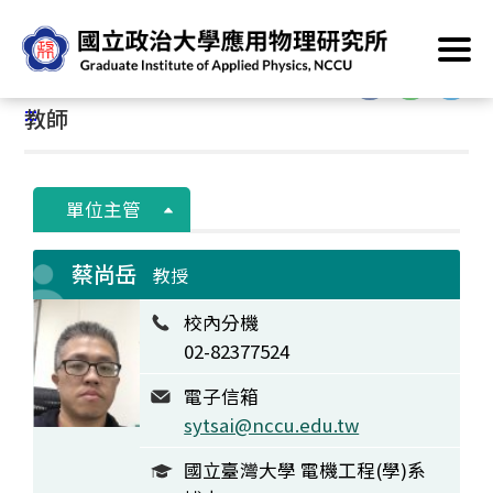
跳
首頁
/
系所介紹
/
系所成員
/
教師
到
主
:::
要
:::
教師
內
容
區
塊
單位主管
蔡尚岳
教授
校內分機
02-82377524
電子信箱
sytsai@nccu.edu.tw
國立臺灣大學 電機工程(學)系