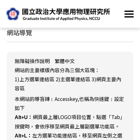
跳
首頁
/
網站導覽
到
主
:::
要
網站導覽
內
容
區
塊
無障礙操作說明 繁體中文
網站的主要樣版內容分為三個大區塊：
1)上方選單連結區 2)主選單連結區 3)網頁主要內
容區
本網站的導盲磚﹝Accesskey,也稱為快速鍵﹞設定
如下
網頁最上層LOGO項目位置，點選「Tab」
Alt+U：
按鍵時，會依序移至網頁最上層副選單功能區。
左方選單功能連結區，移至網頁左側之選
Alt+L：