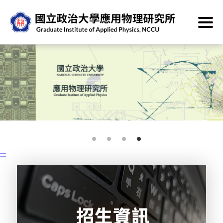
跳
到
主
要
內
容
區
塊
:::