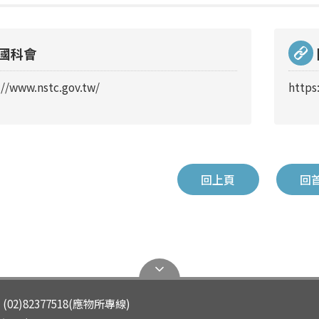
國科會
://www.nstc.gov.tw/
https
回上頁
回
(02)82377518(應物所專線)