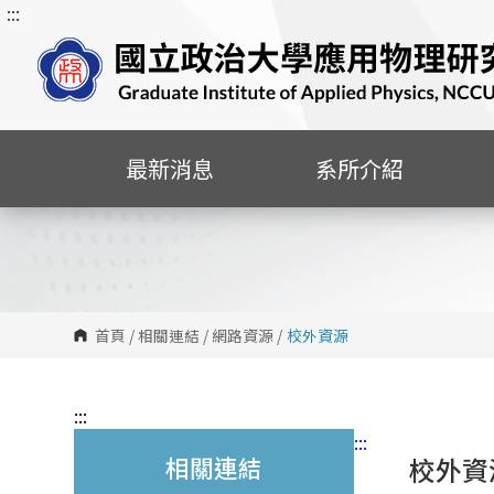
:::
跳
到
主
要
內
容
最新消息
系所介紹
區
塊
首頁
/
相關連結
/
網路資源
/
校外資源
:::
:::
相關連結
校外資