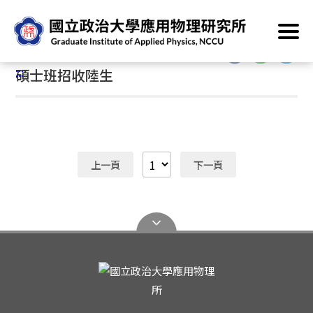
跳
首頁
/
資訊專區
/
招生資訊
/
碩士班招收陸生
到
主
:::
要
:::
碩士班招收陸生
內
容
區
塊
上一頁
下一頁