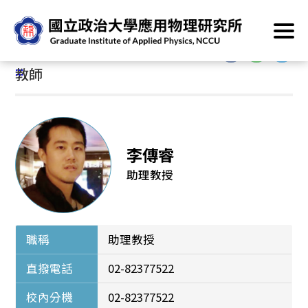
跳
首頁
/
系所介紹
/
系所成員
/
教師
到
主
:::
要
:::
教師
內
容
區
塊
李傳睿
助理教授
職稱
助理教授
直撥電話
02-82377522
校內分機
02-82377522