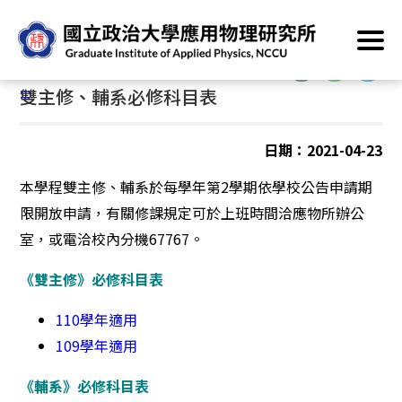
跳
首頁
/
資訊專區
/
學程專區
/
電子物理學士學位學程
到
主
:::
要
:::
雙主修、輔系必修科目表
內
容
區
日期：2021-04-23
塊
本學程雙主修、輔系於每學年第2學期依學校公告申請期
限開放申請，有關修課規定可於上班時間洽應物所辦公
室，或電洽校內分機67767。
《雙主修》必修科目表
110學年適用
109學年適用
《輔系》必修科目表