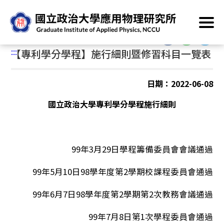
跳
首頁
/
資訊專區
/
學程專區
/
專利學分學程
到
主
:::
要
:::
【專利學分學程】施行細則暨修習科目一覽表
內
容
區
日期：2022-06-08
塊
國立政治大學專利學分學程施行細則
99年3月29日學程籌備委員會會議通過
99年5月10日98學年度第2學期校課程委員會通過
99年6月7日98學年度第2學期第2次教務會議通過
99年7月8日第1次學程委員會通過