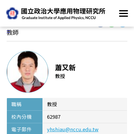
跳
首頁
/
系所介紹
/
系所成員
/
教師
到
主
:::
要
:::
教師
內
容
區
塊
蕭又新
教授
職稱
教授
校內分機
62987
電子郵件
yhshiau@nccu.edu.tw