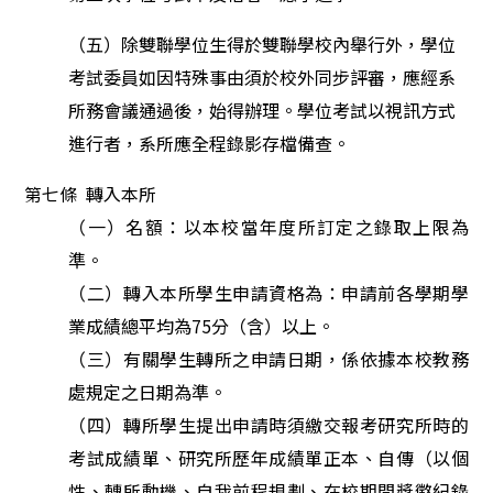
（五）除雙聯學位生得於雙聯學校內舉行外
，
學位
考試委員如因特殊事由須於校外同步評審
，
應經系
所務會議通過後
，
始得辦理
。
學位考試
以視訊方式
進行者，
系所
應全程錄影存檔備查。
第七條
轉入本所
（一）名額：以本校當年度所訂定之錄取上限為
準。
（二）轉入本所學生申請資格為：申請前各學期學
業成績總平均為75分（含）以上。
（三）有關學生轉所之申請日期，係依據本校教務
處規定之日期為準。
（四）轉所學生提出申請時須繳交報考研究所時的
考試成績單、研究所歷年成績單正本、自傳（以個
性、轉所動機、自我前程規劃、在校期間獎懲紀錄