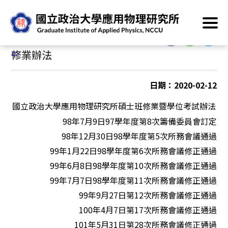
跳
首頁
/
資訊專區
/
課程/修業
/
修業辦法
到
主
:::
要
:::
修業辦法
內
容
區
日期：2020-02-12
塊
國立政治大學應用物理研究所碩士班修業暨學位考試辦法
98
年
7
月
9
日
97
學年度第
8
次籌備委員會訂定
98
年
12
月
30
日
98
學年度第
5
次所務會議通過
99
年
1
月
22
日
98
學年度第
6
次所務會議修正通過
99
年
6
月
8
日
98
學年度第
10
次所務會議修正通過
99
年
7
月
7
日
98
學年度第
11
次所務會議修正通過
99
年
9
月
2
7
日第
12
次所務會議修正通過
100
年
4
月
7
日第
17
次所務會議修正通過
101
年
5
月
31
日第
28
次所務會議修正通過