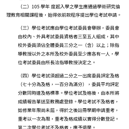
（二）105 學年 度起入學之學生應通過學術研究倫
理教育相關課程後，始得依前款程序提出學位考試申請。
（三）學位考試應由學位考試委員會舉辦，委員會
由校內、外具考試委員資格者三至五人組成，其中
校外委員須佔全體委員三分之一（含）以上；除指
導教授以外之本所及校外委員至少應各有一人，學
位考試委員由所長洽指導教授決定之。
（四）學位考試須超過二分之一出席委員評定及格
（七十分為及格，一百分為滿分），委員平均評定
分數同時達及格標準。學位考試及格後，由本所將
成績報告單送至教務處登錄。學位考試不及格者，
如修業年限尚未屆，得於之後註冊學期申請重考，
重考以一次為限，重考及格成績以實得分數登
記
。
第二次學位考試不及格者，應予退學。