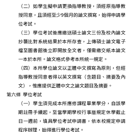
（二）如學生擬申請更換指導教授，須經原指導教
授同意，且須經至少9個月的論文撰寫，始得申請學
位考試。
（三）學位考試後應繳送碩士論文三份及校內論文
抄襲比對系統結果於本所存查，上傳碩士論文電子
檔至圖書館後立即開放全文者，僅需繳交紙本論文
一本於本所。論文格式參考本所統一規定。
（四）本所學位論文以正體中文撰寫為原則，但經
指導教授同意者得以英文撰寫（含題目、摘要及內
文），惟應提供正體中文之論文題目及摘要。
第六條
學位考試
（一）
學生須完成本所應修課程畢業學分，
自
該學
期
註冊
手續起，至當學期學校行事曆規定休學截止
日
一週前
，
填具
學位考試申請書，依本校規定申請
程序辦理，始得進行學位考試。