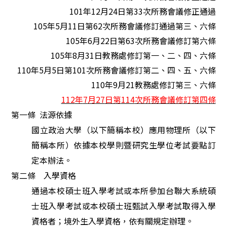
101
年
12
月
24
日第
33
次所務會議修正通過
105
年
5
月
11
日第
62
次所務會議修訂通過第三、六條
105
年
6
月
22
日第
63
次所務會議修訂第六條
105
年
8
月
31
日教務處修訂第一、二、四、六條
110
年
5
月
5
日第
101
次所務會議修訂第二、四、五、六條
110
年
9
月
21
教務處修訂第三、六條
112
年
7
月
27
日第
114
次所務會議修訂第四條
第一條
法源依據
國立政治大學（以下簡稱本校）應用物理所（以下
簡稱本所）依據本校學則暨研究生學位考試要點訂
定本辦法。
第二條 入學資格
通過本校碩士班入學考試
或
本所參加
台聯大系統
碩
士班入學考試或
本校
碩士班甄試入學考試取得入學
資格者；境外生入學資格，依有關規定辦理。