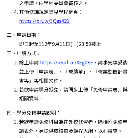
之申請，由學程委員會審核之。
其他修課規定請見學程網頁：
https://bit.ly/3Qas421
二、申請日期：
即日起至112年9月11日(一)23:59截止
三、申請方式：
線上申請
https://reurl.cc/XEg0EE
，
請事先填妥後
並上傳「申請表」、「成績單」、「修業動機計畫
書等」等相關文件。
若欲申請學分抵免，請同步上傳「免修申請表」與
相關資料
。
四
、
學分免修申請說明
：
若欲申請免修科目為在外校修習者，除檢附免修申
請表外，另提供成績單及課程大綱，以利審查。