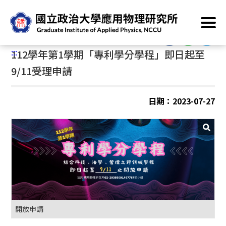
跳
首頁
/
資訊專區
/
學程專區
/
專利學分學程
到
主
:::
要
:::
112學年第1學期「專利學分學程」即日起至
內
容
9/11受理申請
區
塊
日期：2023-07-27
開放申請